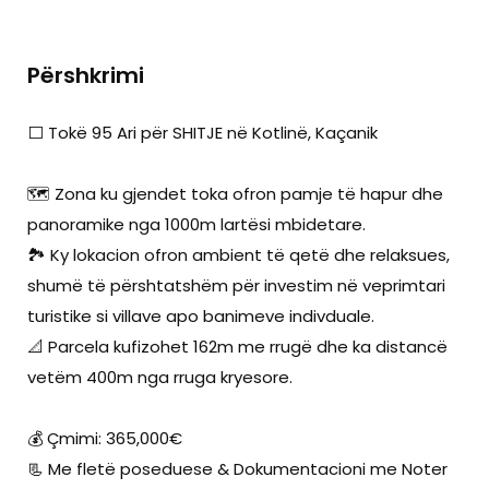
Përshkrimi
⬜ Tokë 95 Ari për SHITJE në Kotlinë, Kaçanik
🗺️ Zona ku gjendet toka ofron pamje të hapur dhe
panoramike nga 1000m lartësi mbidetare.
🏞️ Ky lokacion ofron ambient të qetë dhe relaksues,
shumë të përshtatshëm për investim në veprimtari
turistike si villave apo banimeve indivduale.
📐 Parcela kufizohet 162m me rrugë dhe ka distancë
vetëm 400m nga rruga kryesore.
💰 Çmimi: 365,000€
📃 Me fletë poseduese & Dokumentacioni me Noter