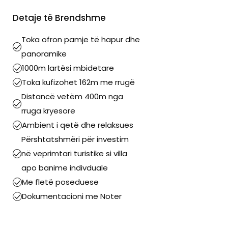
Detaje të Brendshme
Toka ofron pamje të hapur dhe
panoramike
1000m lartësi mbidetare
Toka kufizohet 162m me rrugë
Distancë vetëm 400m nga
rruga kryesore
Ambient i qetë dhe relaksues
Përshtatshmëri për investim
në veprimtari turistike si villa
apo banime indivduale
Me fletë poseduese
Dokumentacioni me Noter