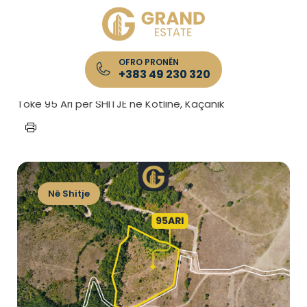
OFRO PRONËN
+383 49 230 320
Kryefaqja
/
Lista e Pronave
/
Tokë 95 Ari për SHITJE në Kotlinë, Kaçanik
Në Shitje