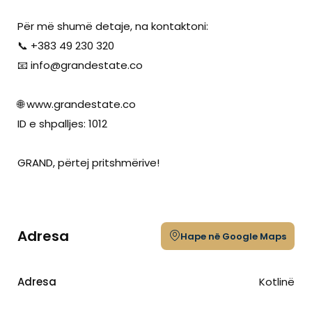
Për më shumë detaje, na kontaktoni:
📞 +383 49 230 320
📧
info@grandestate.co
🌐 www.grandestate.co
ID e shpalljes: 1012
GRAND, përtej pritshmërive!
Adresa
Hape në Google Maps
Adresa
Kotlinë