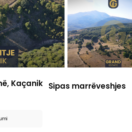
zhë, Kaçanik
Sipas marrëveshjes
umi