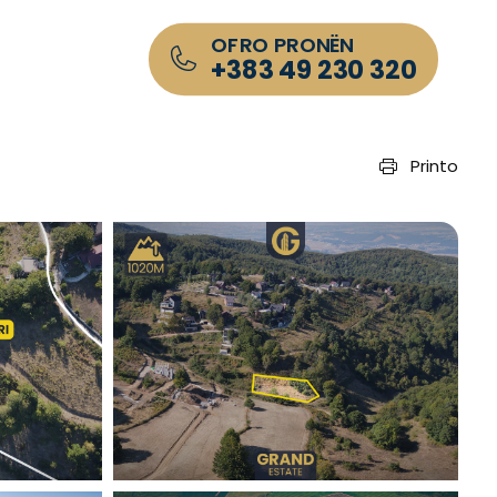
OFRO PRONËN
+383 49 230 320
Printo