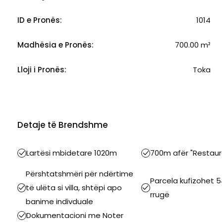
ID e Pronës:
1014
Madhësia e Pronës:
700.00 m²
Lloji i Pronës:
Toka
Detaje të Brendshme
Lartësi mbidetare 1020m
700m afër "Restaura
Përshtatshmëri për ndërtime
Parcela kufizohet
të ulëta si villa, shtëpi apo
rrugë
banime indivduale
Dokumentacioni me Noter