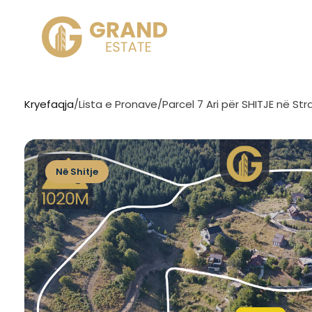
Kryefaqja
/
Lista e Pronave
/
Parcel 7 Ari për SHITJE në St
Në Shitje