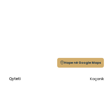
Hape në Google Maps
Qyteti
Kaçanik