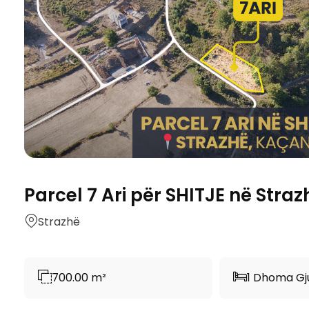
Parcel 7 Ari për SHITJE në Stra
Strazhë
700.00 m²
1 Dhoma Gj