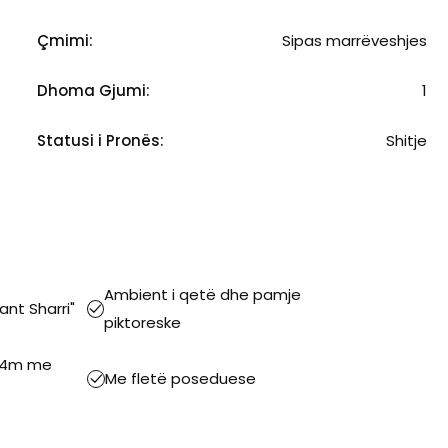
Çmimi:
Sipas marrëveshjes
Dhoma Gjumi:
1
Statusi i Pronës:
Shitje
Ambient i qetë dhe pamje
nt Sharri"
piktoreske
 54m me
Me fletë poseduese