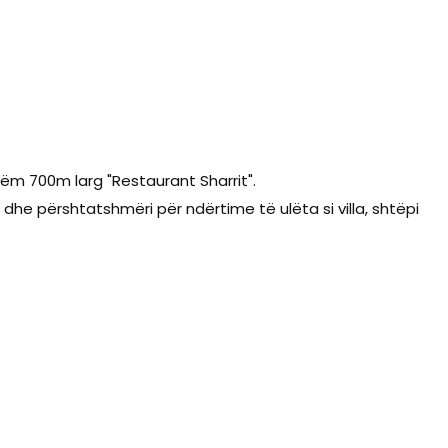
ëm 700m larg "Restaurant Sharrit".
dhe përshtatshmëri për ndërtime të ulëta si villa, shtëpi