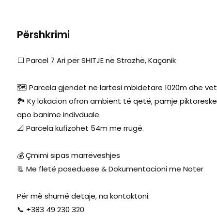
Përshkrimi
⬜ Parcel 7 Ari për SHITJE në Strazhë, Kaçanik
🗺️ Parcela gjendet në lartësi mbidetare 1020m dhe vet
🏞️ Ky lokacion ofron ambient të qetë, pamje piktoreske 
apo banime indivduale.
📐 Parcela kufizohet 54m me rrugë.
💰 Çmimi sipas marrëveshjes
📃 Me fletë poseduese & Dokumentacioni me Noter
Për më shumë detaje, na kontaktoni:
📞 +383 49 230 320