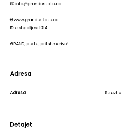
📧
info@grandestate.co
🌐 www.grandestate.co
ID e shpalljes: 1014
GRAND, përtej pritshmërive!
Adresa
Adresa
Strazhë
Detajet