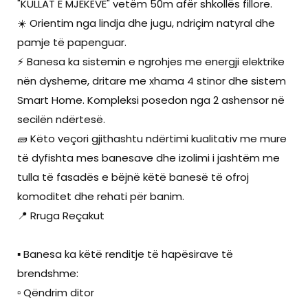
"KULLAT E MJEKËVE" vetëm 50m afër shkollës fillore.
☀️ Orientim nga lindja dhe jugu, ndriçim natyral dhe
pamje të papenguar.
⚡ Banesa ka sistemin e ngrohjes me energji elektrike
nën dysheme, dritare me xhama 4 stinor dhe sistem
Smart Home. Kompleksi posedon nga 2 ashensor në
secilën ndërtesë.
🧱 Këto veçori gjithashtu ndërtimi kualitativ me mure
të dyfishta mes banesave dhe izolimi i jashtëm me
tulla të fasadës e bëjnë këtë banesë të ofroj
komoditet dhe rehati për banim.
📍 Rruga Reçakut
▪️ Banesa ka këtë renditje të hapësirave të
brendshme:
▫️ Qëndrim ditor