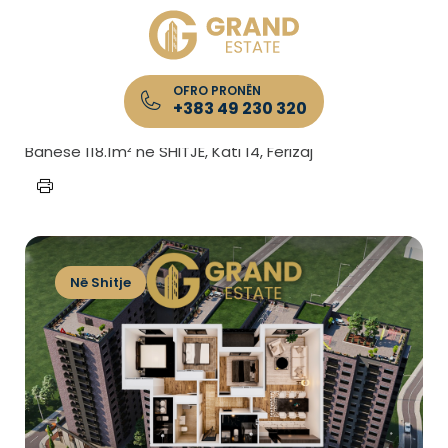
OFRO PRONËN
+383 49 230 320
Kryefaqja
/
Lista e Pronave
/
Banesë 118.1m² në SHITJE, Kati 14, Ferizaj
Në Shitje