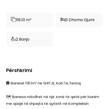
118.10 m²
3 Dhoma Gjumi
2 Banjo
Përshkrimi
🏢 Banesë 118.1m² në SHITJE, Kati 14, Ferizaj
🗺️ Banesa ndodhet në një zonë të qetë për banim
me qasje të shpejta të qytetit në Kompleksin