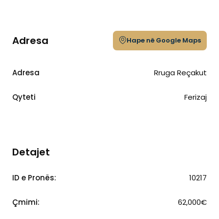
Adresa
Hape në Google Maps
Adresa
Rruga Reçakut
Qyteti
Ferizaj
Detajet
ID e Pronës:
10217
Çmimi:
62,000€