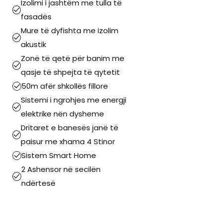
Izolimi i jashtëm me tulla të
fasadës
Mure të dyfishta me izolim
akustik
Zonë të qetë për banim me
qasje të shpejta të qytetit
50m afër shkollës fillore
Sistemi i ngrohjes me energji
elektrike nën dysheme
Dritaret e banesës janë të
paisur me xhama 4 Stinor
Sistem Smart Home
2 Ashensor në secilën
ndërtesë