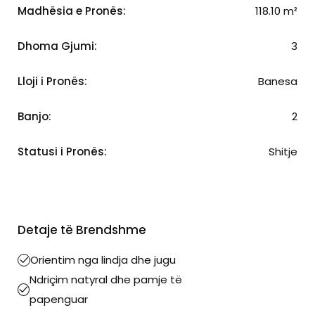
Madhësia e Pronës:
118.10 m²
Dhoma Gjumi:
3
Lloji i Pronës:
Banesa
Banjo:
2
Statusi i Pronës:
Shitje
Detaje të Brendshme
Orientim nga lindja dhe jugu
Ndriçim natyral dhe pamje të
papenguar