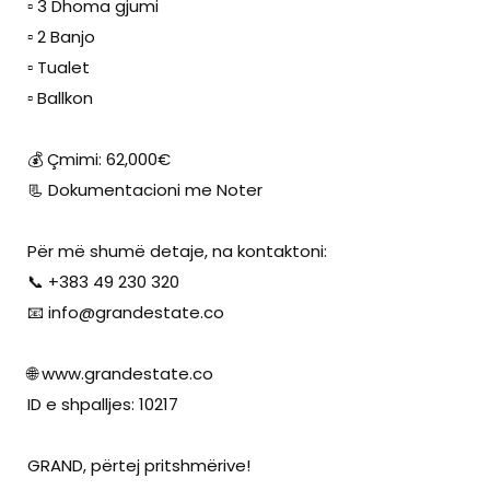
▫️ 3 Dhoma gjumi
▫️ 2 Banjo
▫️ Tualet
▫️ Ballkon
💰 Çmimi: 62,000€
📃 Dokumentacioni me Noter
Për më shumë detaje, na kontaktoni:
📞 +383 49 230 320
📧
info@grandestate.co
🌐 www.grandestate.co
ID e shpalljes: 10217
GRAND, përtej pritshmërive!