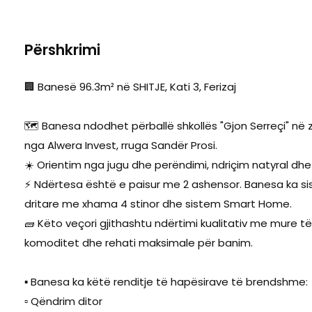
Përshkrimi
🏢 Banesë 96.3m² në SHITJE, Kati 3, Ferizaj
🗺️ Banesa ndodhet përballë shkollës "Gjon Serreçi" n
nga Alwera Invest, rruga Sandër Prosi.
☀️ Orientim nga jugu dhe perëndimi, ndriçim natyral d
⚡ Ndërtesa është e paisur me 2 ashensor. Banesa ka si
dritare me xhama 4 stinor dhe sistem Smart Home.
🧱 Këto veçori gjithashtu ndërtimi kualitativ me mure 
komoditet dhe rehati maksimale për banim.
▪️ Banesa ka këtë renditje të hapësirave të brendshme:
▫️ Qëndrim ditor