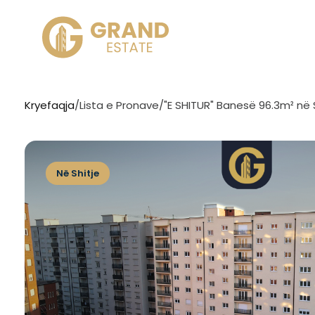
Kryefaqja
/
Lista e Pronave
/
"E SHITUR" Banesë 96.3m² në SH
Në Shitje