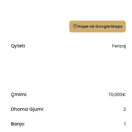
Hape në Google Maps
Qyteti
Ferizaj
Çmimi:
70,000€
Dhoma Gjumi:
2
Banjo:
1