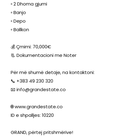
▫️ 2 Dhoma gjumi
▫️ Banjo
▫️ Depo
▫️ Ballkon
💰 Çmimi: 70,000€
📃 Dokumentacioni me Noter
Për më shumë detaje, na kontaktoni:
📞 +383 49 230 320
📧
info@grandestate.co
🌐 www.grandestate.co
ID e shpalljes: 10220
GRAND, përtej pritshmërive!