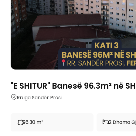
"E SHITUR" Banesë 96.3m² në SHIT
Rruga Sandër Prosi
96.30 m²
2 Dhoma G