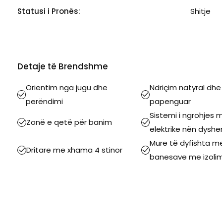
Statusi i Pronës:
Shitje
Detaje të Brendshme
Orientim nga jugu dhe
Ndriçim natyral dh
perëndimi
papenguar
Sistemi i ngrohjes 
Zonë e qetë për banim
elektrike nën dysh
Mure të dyfishta m
Dritare me xhama 4 stinor
banesave me izolim