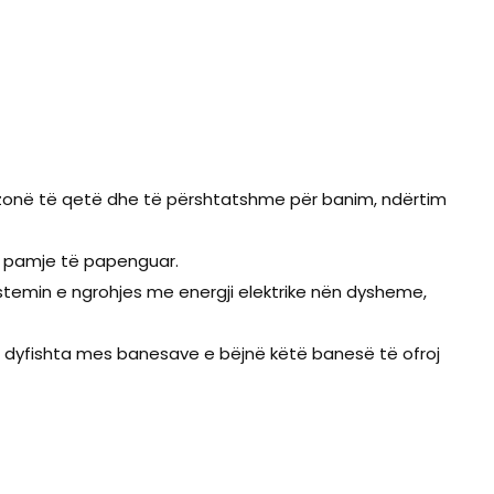
ë zonë të qetë dhe të përshtatshme për banim, ndërtim
he pamje të papenguar.
stemin e ngrohjes me energji elektrike nën dysheme,
të dyfishta mes banesave e bëjnë këtë banesë të ofroj