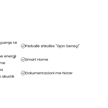
e pamje të
Përballë shkollës "Gjon Serreçi"
me energji
Smart Home
eme
es
Dokumentacioni me Noter
 akustik