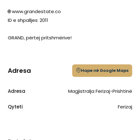
🌐 www.grandestate.co
ID e shpalljes: 2011
GRAND, përtej pritshmërive!
Adresa
Hape në Google Maps
Adresa
Magjistralja Ferizaj-Prishtinë
Qyteti
Ferizaj