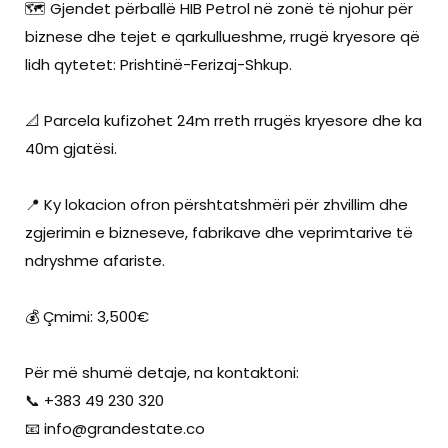
🗺️ Gjendet përballë HIB Petrol në zonë të njohur për
biznese dhe tejet e qarkullueshme, rrugë kryesore që
lidh qytetet: Prishtinë-Ferizaj-Shkup.
📐 Parcela kufizohet 24m rreth rrugës kryesore dhe ka
40m gjatësi.
📍 Ky lokacion ofron përshtatshmëri për zhvillim dhe
zgjerimin e bizneseve, fabrikave dhe veprimtarive të
ndryshme afariste.
💰 Çmimi: 3,500€
Për më shumë detaje, na kontaktoni:
📞 +383 49 230 320
📧
info@grandestate.co