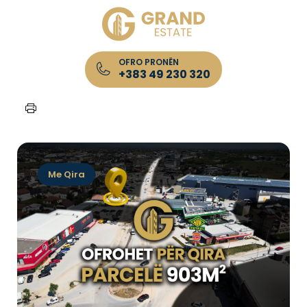
OFRO PRONËN
+383 49 230 320
Kryefaqja
/
Lista e Pronave
/
Parcelë 903m² për QIRA
Me Qira