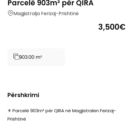
Parcelë 903m² për QIRA
Magjistralja Ferizaj-Prishtinë
3,500€
903.00 m²
Përshkrimi
⚜️ Parcelë 903m² për QIRA në Magjistralen Ferizaj-
Prishtinë