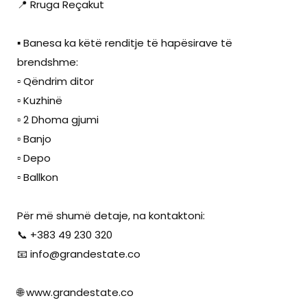
📍 Rruga Reçakut
▪️ Banesa ka këtë renditje të hapësirave të
brendshme:
▫️ Qëndrim ditor
▫️ Kuzhinë
▫️ 2 Dhoma gjumi
▫️ Banjo
▫️ Depo
▫️ Ballkon
Për më shumë detaje, na kontaktoni:
📞 +383 49 230 320
📧
info@grandestate.co
🌐 www.grandestate.co