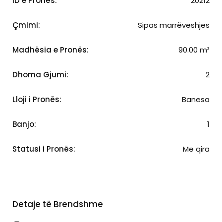
ID e Pronës:
20212
Çmimi:
Sipas marrëveshjes
Madhësia e Pronës:
90.00 m²
Dhoma Gjumi:
2
Lloji i Pronës:
Banesa
Banjo:
1
Statusi i Pronës:
Me qira
Detaje të Brendshme