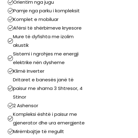
Orientim nga jugu
Pamje nga parku i kompleksit
Komplet e mobiluar
Afërsi të shërbimeve kryesore
Mure të dyfishta me izolim
akustik
Sistemi i ngrohjes me energji
elektrike nën dysheme
Klimë Inverter
Dritaret e banesës janë të
paisur me xhama 3 Shtresor, 4
Stinor
2 Ashensor
Kompleksi është i paisur me
gjenerator dhe ura emergjente
Mirëmbajtje të rregullt