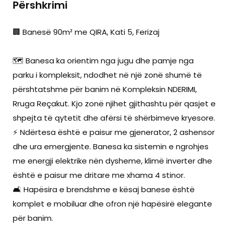
Përshkrimi
🏢 Banesë 90m² me QIRA, Kati 5, Ferizaj
🗺️ Banesa ka orientim nga jugu dhe pamje nga
parku i kompleksit, ndodhet në një zonë shumë të
përshtatshme për banim në Kompleksin NDERIMI,
Rruga Reçakut. Kjo zonë njihet gjithashtu për qasjet e
shpejta të qytetit dhe afërsi të shërbimeve kryesore.
⚡ Ndërtesa është e paisur me gjenerator, 2 ashensor
dhe ura emergjente. Banesa ka sistemin e ngrohjes
me energji elektrike nën dysheme, klimë inverter dhe
është e paisur me dritare me xhama 4 stinor.
🛋️ Hapësira e brendshme e kësaj banese është
komplet e mobiluar dhe ofron një hapësirë elegante
për banim.