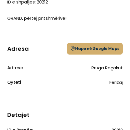
ID e shpalljes: 20212
GRAND, përtej pritshmërive!
Adresa
Hape në Google Maps
Adresa
Rruga Reçakut
Qyteti
Ferizaj
Detajet