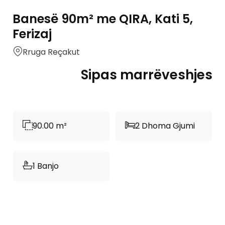
Banesë 90m² me QIRA, Kati 5,
Ferizaj
Rruga Reçakut
Sipas marrëveshjes
90.00 m²
2 Dhoma Gjumi
1 Banjo