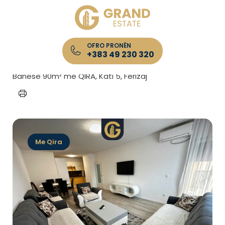
OFRO PRONËN
+383 49 230 320
Kryefaqja
/
Lista e Pronave
/
Banesë 90m² me QIRA, Kati 5, Ferizaj
Me Qira