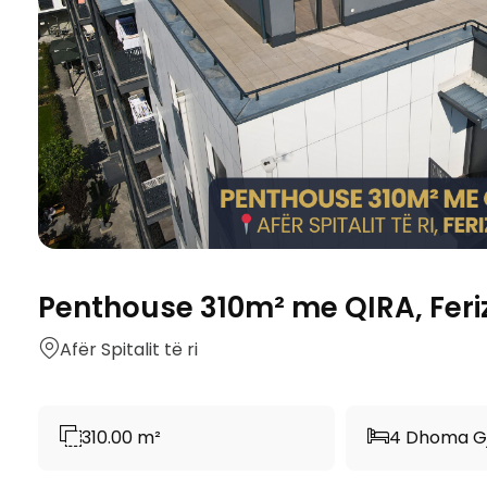
Penthouse 310m² me QIRA, Feri
Afër Spitalit të ri
310.00 m²
4 Dhoma G