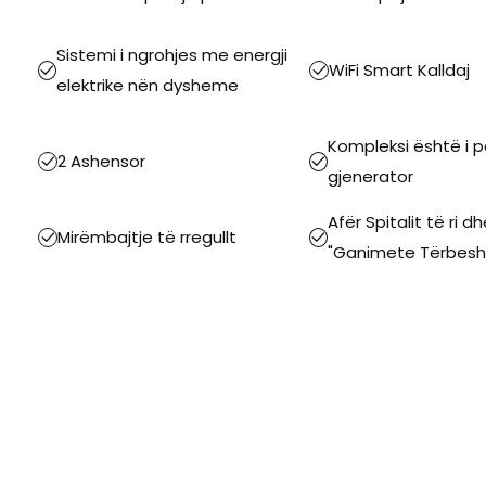
Sistemi i ngrohjes me energji
WiFi Smart Kalldaj
elektrike nën dysheme
Kompleksi është i 
2 Ashensor
gjenerator
Afër Spitalit të ri d
Mirëmbajtje të rregullt
"Ganimete Tërbeshi