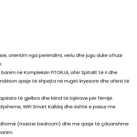
ë, orientim nga perëndimi, veriu dhe jugu duke ofruar
.
anim në Kompleksin FITORJA, afër Spitalit të ri dhe
undëson qasje të shpejta në rrugët kryesore dhe afërsi të
pësira të gjelbra dhe kënd të lojërave për fëmijë.
 dysheme, WiFi Smart Kalldaj dhe është e paisur me
 në dhomë (master bedroom) dhe me qasje të çdoanshme
banim.