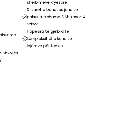
shërbimeve kryesore
Dritaret e banesës janë të
paisur me xhama 3 Shtresor, 4
Stinor
Hapësira të gjelbra të
paisur me
kompleksit dhe kënd të
lojërave për fëmijë
he Shkollës
"