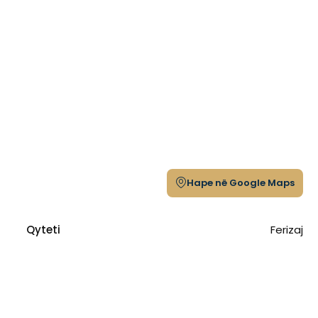
Hape në Google Maps
Qyteti
Ferizaj