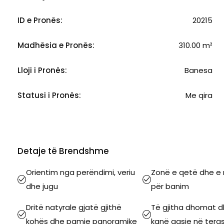
ID e Pronës:
20215
Madhësia e Pronës:
310.00 m²
Lloji i Pronës:
Banesa
Statusi i Pronës:
Me qira
Detaje të Brendshme
Orientim nga perëndimi, veriu
Zonë e qetë dhe e
dhe jugu
për banim
Dritë natyrale gjatë gjithë
Të gjitha dhomat dh
kohës dhe pamje panoramike
kanë qasje në tera