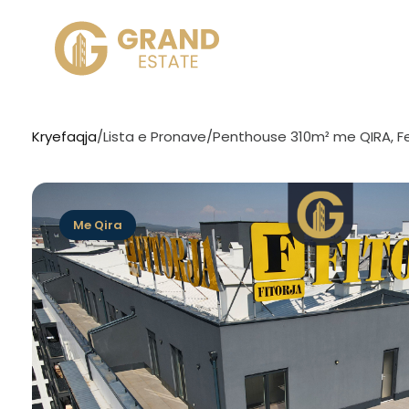
Kryefaqja
/
Lista e Pronave
/
Penthouse 310m² me QIRA, Fe
Me Qira