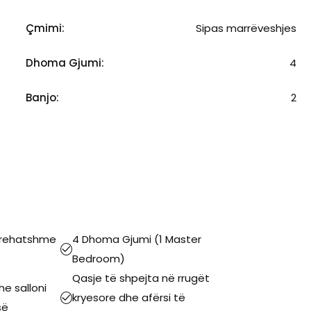
Çmimi:
Sipas marrëveshjes
Dhoma Gjumi:
4
Banjo:
2
 rehatshme
4 Dhoma Gjumi (1 Master
Bedroom)
Qasje të shpejta në rrugët
e salloni
kryesore dhe afërsi të
së