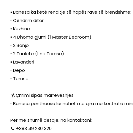
▪️ Banesa ka këtë renditje të hapësirave të brendshme:
▫️ Qëndrim ditor
▫️ Kuzhinë
▫️ 4 Dhoma gjumi (1 Master Bedroom)
▫️ 2 Banjo
▫️ 2 Tualete (1 në Terasë)
▫️ Lavanderi
▫️ Depo
▫️ Terasë
💰 Çmimi sipas marrëveshjes
▫️ Banesa penthouse lëshohet me qira me kontratë min
Për më shumë detaje, na kontaktoni:
📞 +383 49 230 320