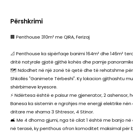
Përshkrimi
🏢 Penthouse 310m² me QIRA, Ferizaj
📐 Penthouse ka sipërfaqe banimi 164m² dhe 146m² teras
dritë natyrale gjatë gjithë kohës dhe pamje panoramike
🗺️ Ndodhet në një zonë të qetë dhe të rehatshme për b
Shkollës "Ganimete Tërbeshi". Ky lokacion gjithashtu m
shërbimeve kryesore.
⚡ Ndërtesa është e paisur me gjenerator, 2 ashensor, ha
Banesa ka sistemin e ngrohjes me energji elektrike nën
dritare me xhama 3 Shtresor, 4 Stinor.
🛋️ Me 4 dhoma gjumi, nga të cilat 1 është me banjo
në terasë, ky penthous ofron komoditet maksimal për 