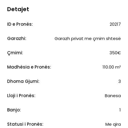
Detajet
ID e Pronës:
20217
Garazhi:
Garazh privat me çmim shtesë
Çmimi:
350€
Madhësia e Pronës:
110.00 m²
Dhoma Gjumi:
3
Lloji i Pronës:
Banesa
Banjo:
1
Statusi i Pronës:
Me qira