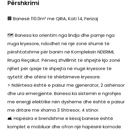
Përshkrimi
🏢 Banesë 110.0m² me QIRA, Kati 14, Ferizaj
🗺️ Banesa ka orientim nga lindja dhe pamje nga
rruga kryesore, ndodhet në një zonë shumë të
përshtatshme për banim në Kompleksin NDERIMI,
Rruga Reçakut. Përveq zhvillimit të shpejtë kjo zonë
njihet për qasje të shpejta në rrugë kryesore të
qytetit dhe afërsi të shërbimeve kryesore.
⚡ Ndërtesa është e paisur me gjenerator, 2 ashensor
dhe ura emergjente. Banesa ka sistemin e ngrohjes
me energji elektrike nën dysheme dhe është e paisur
me dritare me xhama 3 Shtresor, 4 stinor.
🛋️ Hapësira e brendshme e kësaj banese është
komplet e mobiluar dhe ofron një hapësirë komode