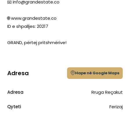
📧
info@grandestate.co
🌐 www.grandestate.co
ID e shpalljes: 20217
GRAND, përtej pritshmërive!
Adresa
Hape në Google Maps
Adresa
Rruga Reçakut
Qyteti
Ferizaj