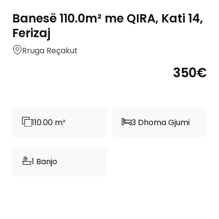
Banesë 110.0m² me QIRA, Kati 14,
Ferizaj
Rruga Reçakut
350€
110.00 m²
3 Dhoma Gjumi
1 Banjo