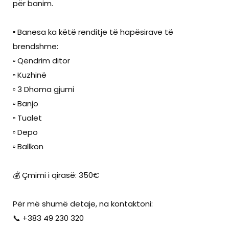
për banim.
▪️ Banesa ka këtë renditje të hapësirave të
brendshme:
▫️ Qëndrim ditor
▫️ Kuzhinë
▫️ 3 Dhoma gjumi
▫️ Banjo
▫️ Tualet
▫️ Depo
▫️ Ballkon
💰 Çmimi i qirasë: 350€
Për më shumë detaje, na kontaktoni:
📞 +383 49 230 320