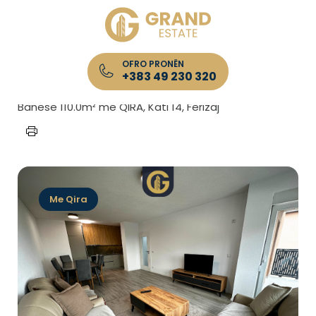
OFRO PRONËN
+383 49 230 320
Kryefaqja
/
Lista e Pronave
/
Banesë 110.0m² me QIRA, Kati 14, Ferizaj
Me Qira