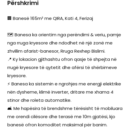
Përshkrimi
🏢 Banesë 165m² me QIRA, Kati 4, Ferizaj
🗺️ Banesa ka orientim nga perëndimi & veriu, pamje
nga rruga kryesore dhe ndodhet në një zonë me
zhvillim afarist-banesor, Rruga Rexhep Bislimi.
📍 Ky lokacion gjithashtu ofron qasje të shpejta në
rrugë kryesore të qytetit dhe afërsi të shërbimeve
kryesore.
⚡ Banesa ka sistemin e ngrohjes me energji elektrike
nën dysheme, klimë inverter, dritare me xhama 4
stinor dhe roleta automatike.
🛋️ Me hapësira të brendshme tërësisht të mobiluara
me orendi cilësore dhe terasë me 10m gjatësi, kjo
banesë ofron komoditet maksimal për banim.