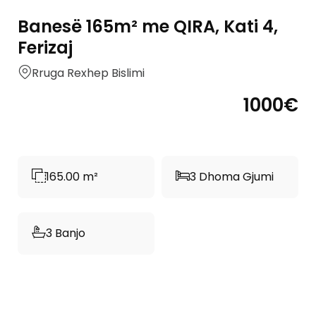
Banesë 165m² me QIRA, Kati 4,
Ferizaj
Rruga Rexhep Bislimi
1000€
165.00 m²
3 Dhoma Gjumi
3 Banjo