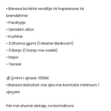
▪️ Banesa ka këtë renditje të hapësirave të
brendshme:
▫️ Parahyrje
▫️ Qëndrim ditor
▫️ Kuzhinë
▫️ 3 Dhoma gjumi (1 Master Bedroom)
▫️ 3 Banjo (1 banjo me vaskë)
▫️ Depo
▫️ Terasë
💰 Çmimi i qirasë: 1000€
▪️ Banesa lëshohet me qira me kontratë minimum 1
vjeçare
Për më shumë detaje, na kontaktoni: