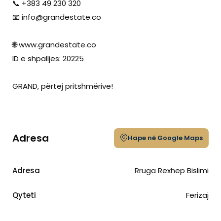
📞 +383 49 230 320
📧
info@grandestate.co
🌐 www.grandestate.co
ID e shpalljes: 20225
GRAND, përtej pritshmërive!
Adresa
Hape në Google Maps
Adresa
Rruga Rexhep Bislimi
Qyteti
Ferizaj