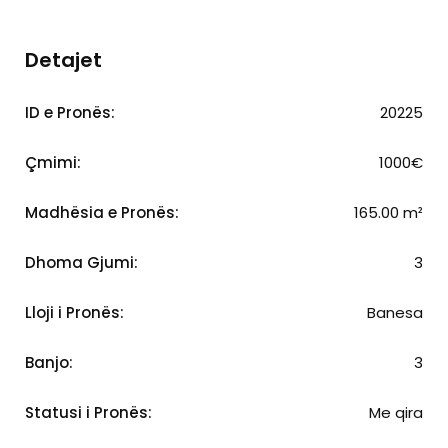
Detajet
ID e Pronës:
20225
Çmimi:
1000€
Madhësia e Pronës:
165.00 m²
Dhoma Gjumi:
3
Lloji i Pronës:
Banesa
Banjo:
3
Statusi i Pronës:
Me qira