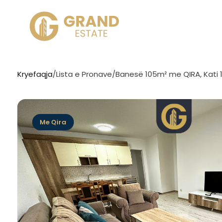
Kryefaqja
/
Lista e Pronave
/
Banesë 105m² me QIRA, Kati 10
Me Qira