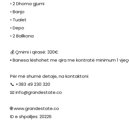
▫️ 2 Dhoma gjumi
▫️ Banjo
▫️ Tualet
▫️ Depo
▫️ 2 Ballkona
💰 Çmimi i qirasë: 320€
▪️ Banesa lëshohet me qira me kontratë minimum 1 vjeç
Për më shumë detaje, na kontaktoni:
📞 +383 49 230 320
📧
info@grandestate.co
🌐 www.grandestate.co
ID e shpalljes: 20226