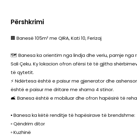
Përshkrimi
🏢 Banesë 105m² me QIRA, Kati 10, Ferizaj
🗺️ Banesa ka orientim nga lindja dhe veriu, pamje nga
Sali Çeku. Ky lokacion ofron afërsi të të gjitha shërbi
të qytetit.
⚡ Ndërtesa është e paisur me gjenerator dhe ashensor.
është e paisur me dritare me xhama 4 stinor.
🛋️ Banesa është e mobiluar dhe ofron hapësirë të reh
▪️ Banesa ka këtë renditje të hapësirave të brendshme:
▫️ Qëndrim ditor
▫️ Kuzhinë