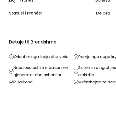
Lloji i Pronës:
Banesa
Statusi i Pronës:
Me qira
Detaje të Brendshme
Orientim nga lindja dhe veriu
Pamje nga rruga kr
Ndërtesa është e paisur me
Sistemin e ngrohjes
gjenerator dhe ashensor
elektrike
2 Ballkona
Mirëmbajtje të rregu