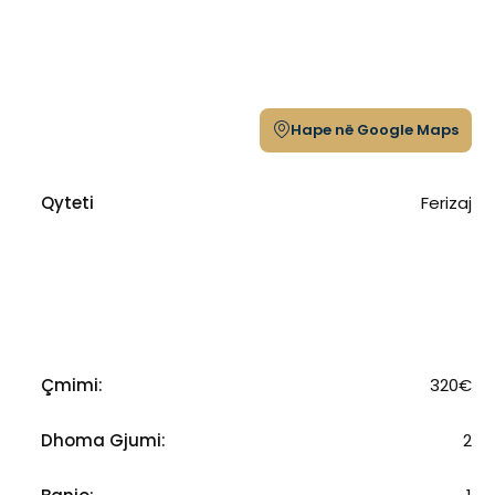
Hape në Google Maps
Qyteti
Ferizaj
Çmimi:
320€
Dhoma Gjumi:
2