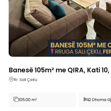
Banesë 105m² me QIRA, Kati 10, 
Rr. Sali Çeku
105.00 m²
2 Dhoma G