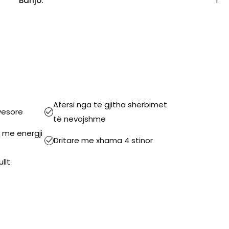
Banjo:
1
Afërsi nga të gjitha shërbimet
yesore
të nevojshme
 me energji
Dritare me xhama 4 stinor
llt