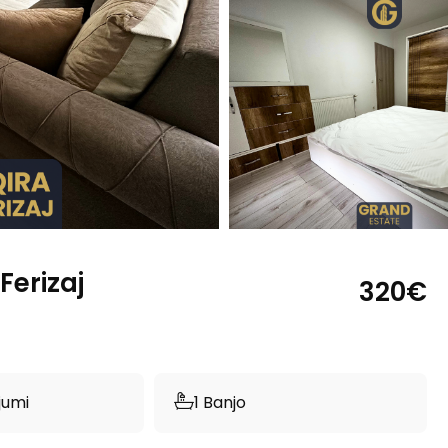
Ferizaj
320€
jumi
1 Banjo