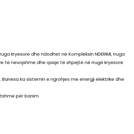
 rruga kryesore dhe ndodhet në Kompleksin NDERIMI, rruga
meve të nevojshme dhe qasje të shpejtë në rrugë kryesore
 Banesa ka sistemin e ngrohjes me energji elektrike dhe
atshme për banim.