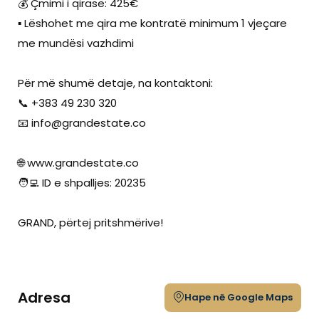
💰 Çmimi i qirasë: 425€
▪️ Lëshohet me qira me kontratë minimum 1 vjeçare
me mundësi vazhdimi
Për më shumë detaje, na kontaktoni:
📞 +383 49 230 320
📧
info@grandestate.co
🌐 www.grandestate.co
🧑‍💻 ID e shpalljes: 20235
GRAND, përtej pritshmërive!
Adresa
Hape në Google Maps