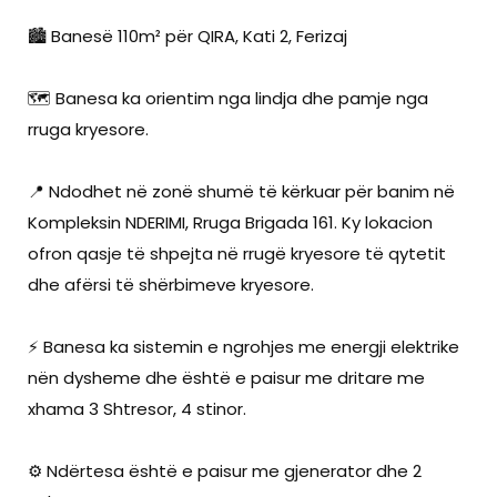
🏙️ Banesë 110m² për QIRA, Kati 2, Ferizaj
🗺️ Banesa ka orientim nga lindja dhe pamje nga
rruga kryesore.
📍 Ndodhet në zonë shumë të kërkuar për banim në
Kompleksin NDERIMI, Rruga Brigada 161. Ky lokacion
ofron qasje të shpejta në rrugë kryesore të qytetit
dhe afërsi të shërbimeve kryesore.
⚡ Banesa ka sistemin e ngrohjes me energji elektrike
nën dysheme dhe është e paisur me dritare me
xhama 3 Shtresor, 4 stinor.
⚙️ Ndërtesa është e paisur me gjenerator dhe 2