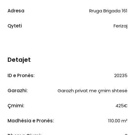
Adresa
Rruga Brigada 161
Qyteti
Ferizaj
Detajet
ID e Pronës:
20235
Garazhi:
Garazh privat me çmim shtesë
Çmimi:
425€
Madhësia e Pronës:
110.00 m²