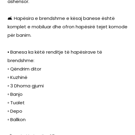
ashensor.
🛋️ Hapësira e brendshme e kësaj banese është
komplet e mobiluar dhe ofron hapësirë tejet komode
për banim.
▪️ Banesa ka këtë renditje të hapësirave të
brendshme:
▫️ Qëndrim ditor
▫️ Kuzhinë
▫️ 3 Dhoma gjumi
▫️ Banjo
▫️ Tualet
▫️ Depo
▫️ Ballkon