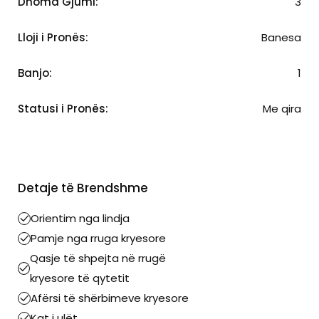
Dhoma Gjumi:
3
Lloji i Pronës:
Banesa
Banjo:
1
Statusi i Pronës:
Me qira
Detaje të Brendshme
Orientim nga lindja
Pamje nga rruga kryesore
Qasje të shpejta në rrugë
kryesore të qytetit
Afërsi të shërbimeve kryesore
Kat i ulët