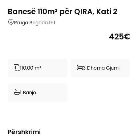
Banesë 110m² për QIRA, Kati 2
Rruga Brigada 161
425€
110.00 m²
3 Dhoma Gjumi
1 Banjo
Përshkrimi