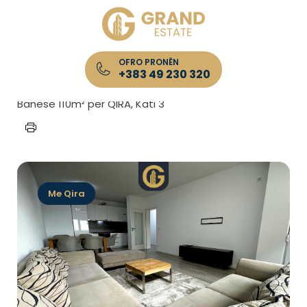
OFRO PRONËN
+383 49 230 320
Kryefaqja
/
Lista e Pronave
/
Banesë 110m² për QIRA, Kati 3
Me Qira