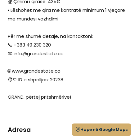
💰 Çmimi i qirasë: 425€
▪️ Lëshohet me qira me kontratë minimum 1 vjeçare
me mundësi vazhdimi
Për më shumë detaje, na kontaktoni:
📞 +383 49 230 320
📧
info@grandestate.co
🌐 www.grandestate.co
🧑‍💻 ID e shpalljes: 20238
GRAND, përtej pritshmërive!
Adresa
Hape në Google Maps