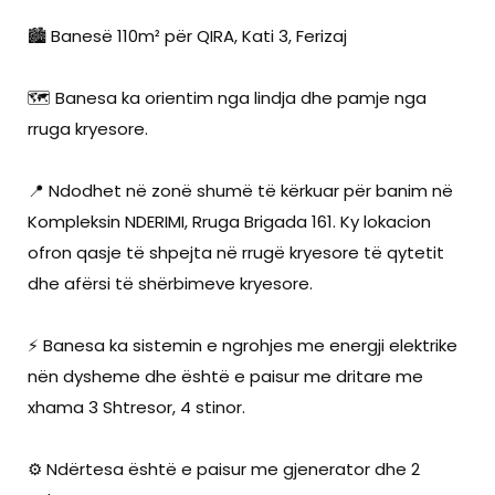
🏙️ Banesë 110m² për QIRA, Kati 3, Ferizaj
🗺️ Banesa ka orientim nga lindja dhe pamje nga
rruga kryesore.
📍 Ndodhet në zonë shumë të kërkuar për banim në
Kompleksin NDERIMI, Rruga Brigada 161. Ky lokacion
ofron qasje të shpejta në rrugë kryesore të qytetit
dhe afërsi të shërbimeve kryesore.
⚡ Banesa ka sistemin e ngrohjes me energji elektrike
nën dysheme dhe është e paisur me dritare me
xhama 3 Shtresor, 4 stinor.
⚙️ Ndërtesa është e paisur me gjenerator dhe 2