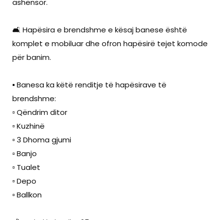
ashensor.
🛋️ Hapësira e brendshme e kësaj banese është
komplet e mobiluar dhe ofron hapësirë tejet komode
për banim.
▪️ Banesa ka këtë renditje të hapësirave të
brendshme:
▫️ Qëndrim ditor
▫️ Kuzhinë
▫️ 3 Dhoma gjumi
▫️ Banjo
▫️ Tualet
▫️ Depo
▫️ Ballkon