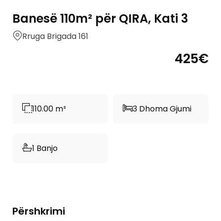
Banesë 110m² për QIRA, Kati 3
Rruga Brigada 161
425€
110.00 m²
3 Dhoma Gjumi
1 Banjo
Përshkrimi