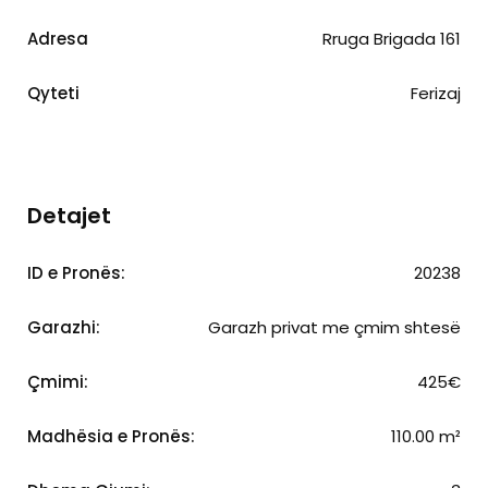
Adresa
Rruga Brigada 161
Qyteti
Ferizaj
Detajet
ID e Pronës:
20238
Garazhi:
Garazh privat me çmim shtesë
Çmimi:
425€
Madhësia e Pronës:
110.00 m²