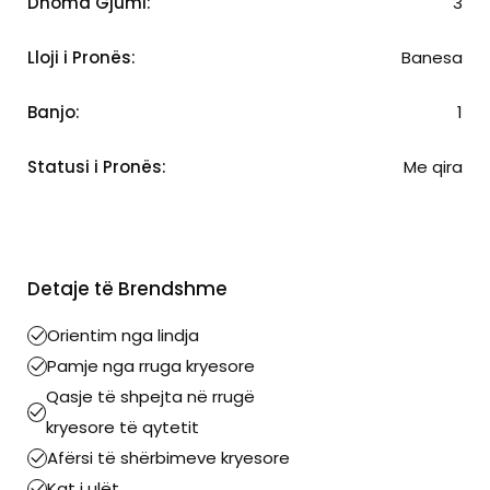
Dhoma Gjumi:
3
Lloji i Pronës:
Banesa
Banjo:
1
Statusi i Pronës:
Me qira
Detaje të Brendshme
Orientim nga lindja
Pamje nga rruga kryesore
Qasje të shpejta në rrugë
kryesore të qytetit
Afërsi të shërbimeve kryesore
Kat i ulët