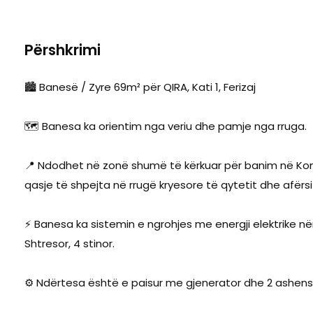
Përshkrimi
🏙️ Banesë / Zyre 69m² për QIRA, Kati 1, Ferizaj
🗺️ Banesa ka orientim nga veriu dhe pamje nga rruga.
📍 Ndodhet në zonë shumë të kërkuar për banim në Kompl
qasje të shpejta në rrugë kryesore të qytetit dhe afërs
⚡ Banesa ka sistemin e ngrohjes me energji elektrike
Shtresor, 4 stinor.
⚙️ Ndërtesa është e paisur me gjenerator dhe 2 ashens