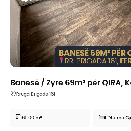
Banesë / Zyre 69m² për QIRA, Ka
Rruga Brigada 161
69.00 m²
1 Dhoma Gj