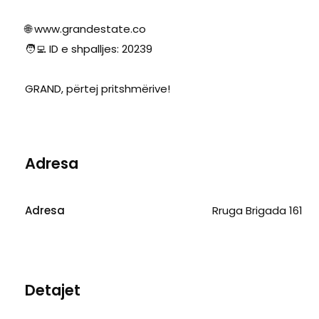
🌐 www.grandestate.co
🧑‍💻 ID e shpalljes: 20239
GRAND, përtej pritshmërive!
Adresa
Adresa
Rruga Brigada 161
Detajet