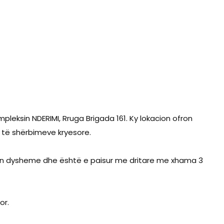
eksin NDERIMI, Rruga Brigada 161. Ky lokacion ofron
i të shërbimeve kryesore.
 nën dysheme dhe është e paisur me dritare me xhama 3
or.