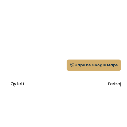
Hape në Google Maps
Qyteti
Ferizaj