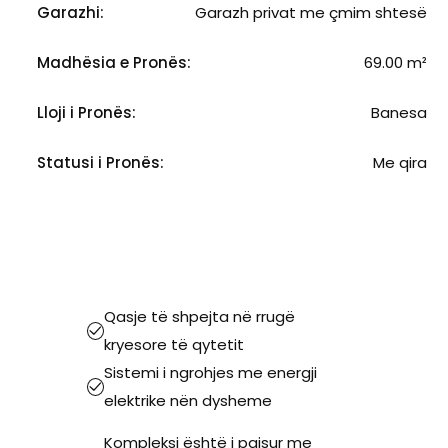
Garazhi:
Garazh privat me çmim shtesë
Madhësia e Pronës:
69.00 m²
Lloji i Pronës:
Banesa
Statusi i Pronës:
Me qira
Qasje të shpejta në rrugë
kryesore të qytetit
Sistemi i ngrohjes me energji
elektrike nën dysheme
Kompleksi është i paisur me