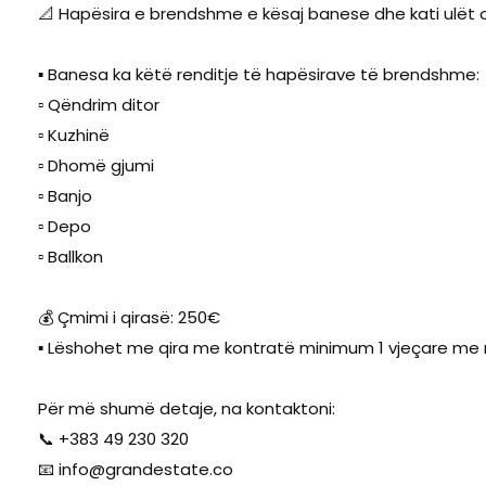
📐 Hapësira e brendshme e kësaj banese dhe kati ulët 
▪️ Banesa ka këtë renditje të hapësirave të brendshme:
▫️ Qëndrim ditor
▫️ Kuzhinë
▫️ Dhomë gjumi
▫️ Banjo
▫️ Depo
▫️ Ballkon
💰 Çmimi i qirasë: 250€
▪️ Lëshohet me qira me kontratë minimum 1 vjeçare me
Për më shumë detaje, na kontaktoni:
📞 +383 49 230 320
📧
info@grandestate.co