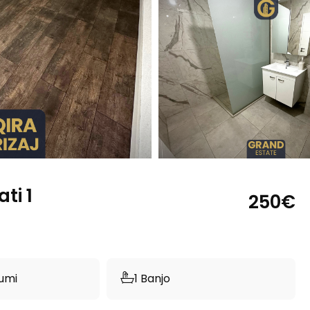
ti 1
250€
umi
1 Banjo