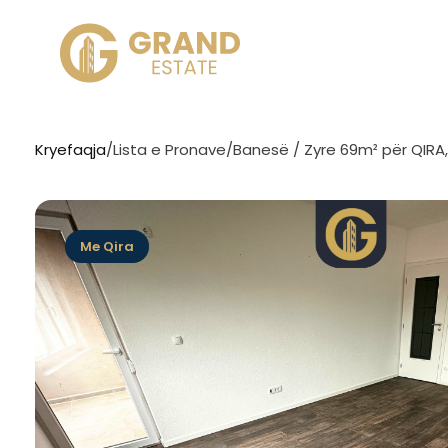
Kryefaqja
/
Lista e Pronave
/
Banesë / Zyre 69m² për QIRA, 
Me Qira