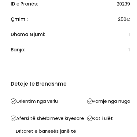
ID e Pronës:
20239
Çmimi:
250€
Dhoma Gjumi:
1
Banjo:
1
Detaje të Brendshme
Orientim nga veriu
Pamje nga rruga
Afërsi të shërbimeve kryesore
Kat i ulët
Dritaret e banesës janë të