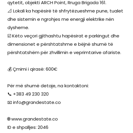
qytetit, objekti ARCH Point, Rruga Brigada 161.
📐 Lokali ka hapësirë të shfrytëzueshme pune, tualet
dhe sistemin e ngrohjes me energji elektrike nën
dysheme.
☑️ Këto veçori gjithashtu hapësirat e parkingut dhe
dimensionet e përshtatshme e bëjnë shumë të
përshtatshëm për zhvillimin e veprimtarive afariste.
💰 Çmimi i qirasë: 600€
Për më shumë detaje, na kontaktoni:
📞 +383 49 230 320
📧
info@grandestate.co
🌐 www.grandestate.co
ID e shpalljes: 2046