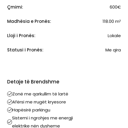
Çmimi:
600€
Madhësia e Pronës:
118.00 m²
Lloji i Pronës:
Lokale
Statusi i Pronës:
Me qira
Detaje të Brendshme
Zonë me qarkullim të lartë
Afërsi me rrugët kryesore
Hapësirë parkingu
Sistemi i ngrohjes me energji
elektrike nën dysheme