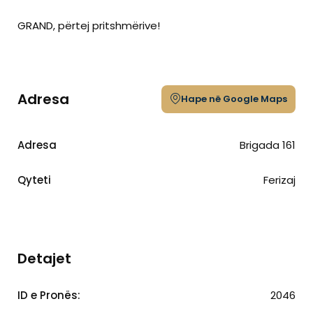
GRAND, përtej pritshmërive!
Adresa
Hape në Google Maps
Adresa
Brigada 161
Qyteti
Ferizaj
Detajet
ID e Pronës:
2046