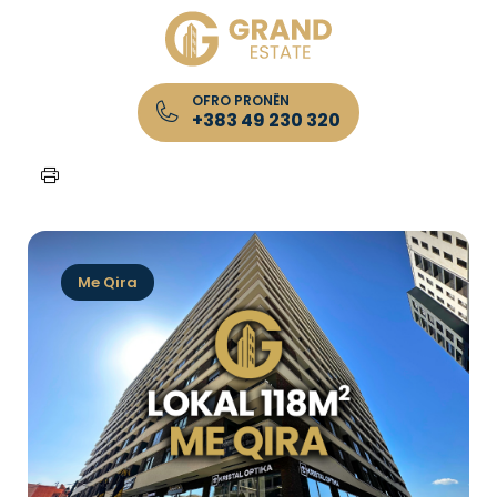
OFRO PRONËN
+383 49 230 320
Kryefaqja
/
Lista e Pronave
/
Lokal 118m² me QIRA, Ferizaj
Me Qira