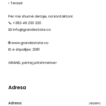
▫️ Terasë
Për më shumë detaje, na kontaktoni:
📞 +383 49 230 320
📧
info@grandestate.co
🌐 www.grandestate.co
ID e shpalljes: 2081
GRAND, përtej pritshmërive!
Adresa
Adresa
Jezerc