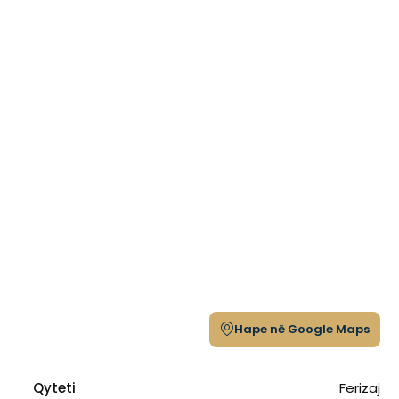
Hape në Google Maps
Qyteti
Ferizaj