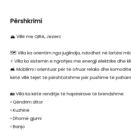
Përshkrimi
🏔️ Villë me QIRA, Jezerc
🗺️ Villa ka orientim nga juglindja, ndodhet në lartësi 
⚡ Villa ka sistemin e ngrohjes me energji elektrike dhe kl
🛋️ Mobilimi i orientuar për të ofruar relaks dhe komodit
këtë villë tejet të përshtatshme për pushime të paha
🏡 Villa ka këtë renditje të hapësirave të brendshme:
▫️ Qëndrim ditor
▫️ Kuzhinë
▫️ Dhomë gjumi
▫️ Banjo