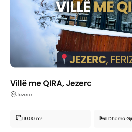
Villë me QIRA, Jezerc
Jezerc
110.00 m²
1 Dhoma Gj