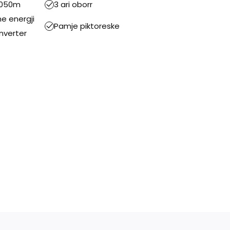
1050m
3 ari oborr
me energji
Pamje piktoreske
inverter