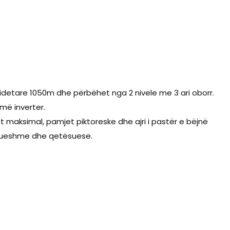
mbidetare 1050m dhe përbëhet nga 2 nivele me 3 ari oborr.
imë inverter.
et maksimal, pamjet piktoreske dhe ajri i pastër e bëjnë
rrueshme dhe qetësuese.