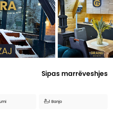
Sipas marrëveshjes
umi
1 Banjo