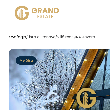
Kryefaqja
/
Lista e Pronave
/
Villë me QIRA, Jezerc
Me Qira