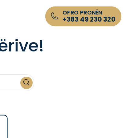
OFRO PRONËN
+383 49 230 320
ërive!