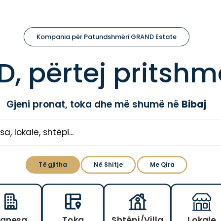
Kompania për Patundshmëri GRAND Estate
, përtej pritshm
Gjeni pronat, toka dhe më shumë në
Bibaj
Të gjitha
Në Shitje
Me Qira
anesa
Toka
Shtëpi/Villa
Lokale