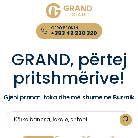
OFRO PRONËN
+383 49 230 320
Kompania për Patundshmëri GRAND Estate
GRAND, përtej
pritshmërive!
Gjeni pronat, toka dhe më shumë në
Burrnik