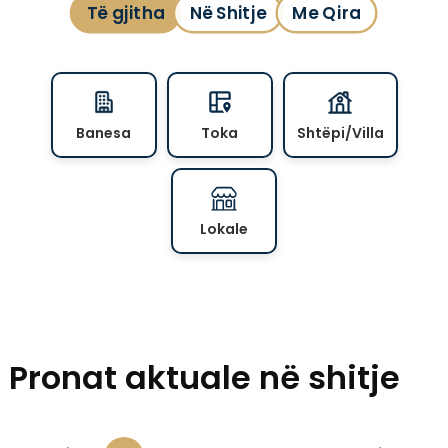
Të gjitha
Në Shitje
Me Qira
Banesa
Toka
Shtëpi/Villa
Lokale
Pronat aktuale në shitje