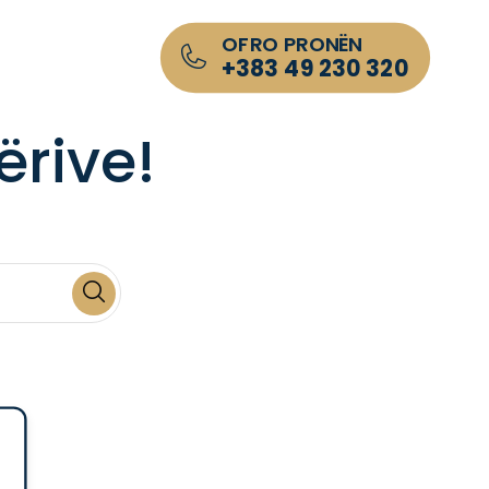
OFRO PRONËN
+383 49 230 320
ërive!