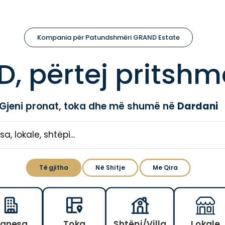
Kompania për Patundshmëri GRAND Estate
, përtej pritshm
Gjeni pronat, toka dhe më shumë në
Dardani
Të gjitha
Në Shitje
Me Qira
anesa
Toka
Shtëpi/Villa
Lokale