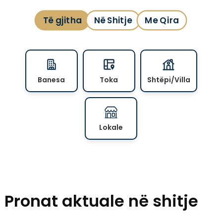
Të gjitha
Në Shitje
Me Qira
Banesa
Toka
Shtëpi/Villa
Lokale
Pronat aktuale në shitje