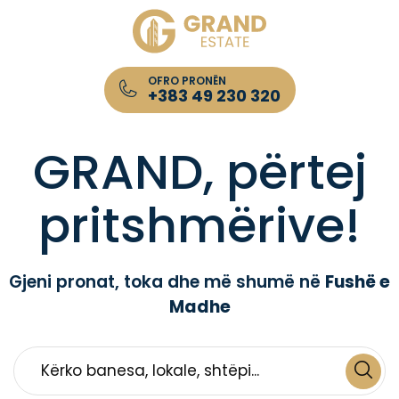
OFRO PRONËN
+383 49 230 320
Kompania për Patundshmëri GRAND Estate
GRAND, përtej
pritshmërive!
Gjeni pronat, toka dhe më shumë në
Fushë e
Madhe