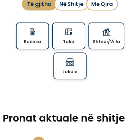
Të gjitha
Në Shitje
Me Qira
Banesa
Toka
Shtëpi/Villa
Lokale
Pronat aktuale në shitje