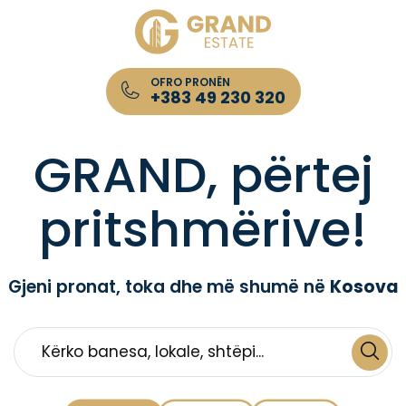
OFRO PRONËN
+383 49 230 320
Kompania për Patundshmëri GRAND Estate
GRAND, përtej
pritshmërive!
Gjeni pronat, toka dhe më shumë në
Kosova