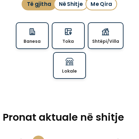
Të gjitha
Në Shitje
Me Qira
Banesa
Toka
Shtëpi/Villa
Lokale
Pronat aktuale në shitje