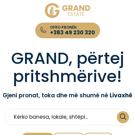
OFRO PRONËN
+383 49 230 320
Kompania për Patundshmëri GRAND Estate
GRAND, përtej
pritshmërive!
Gjeni pronat, toka dhe më shumë në
Livaxhë