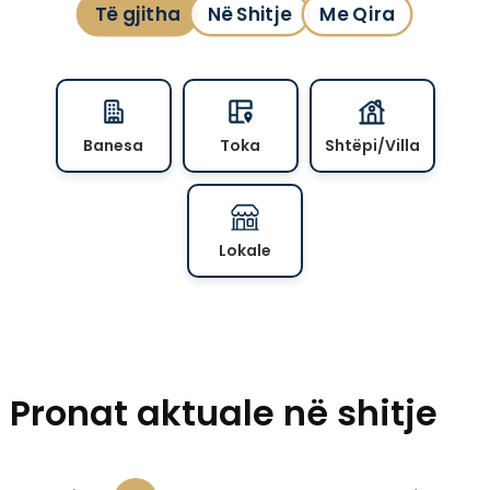
Të gjitha
Në Shitje
Me Qira
Banesa
Toka
Shtëpi/Villa
Lokale
Pronat aktuale në shitje