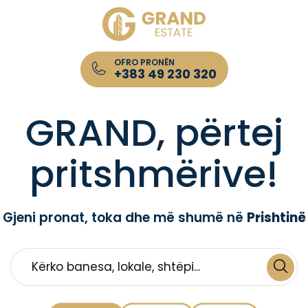
OFRO PRONËN
+383 49 230 320
Kompania për Patundshmëri GRAND Estate
GRAND, përtej
pritshmërive!
Gjeni pronat, toka dhe më shumë në
Prishtinë