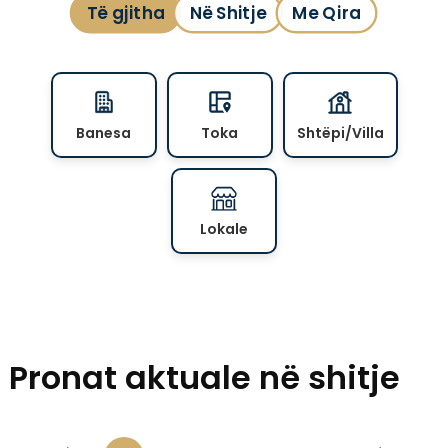
Të gjitha
Në Shitje
Me Qira
Banesa
Toka
Shtëpi/Villa
Lokale
Pronat aktuale në shitje