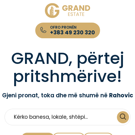
OFRO PRONËN
+383 49 230 320
Kompania për Patundshmëri GRAND Estate
GRAND, përtej
pritshmërive!
Gjeni pronat, toka dhe më shumë në
Rahovic