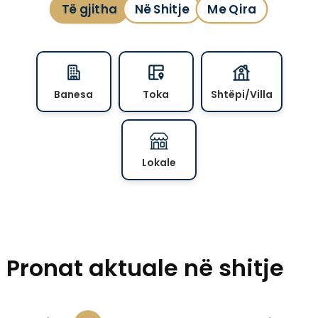
Të gjitha
Në Shitje
Me Qira
Banesa
Toka
Shtëpi/Villa
Lokale
Pronat aktuale në shitje