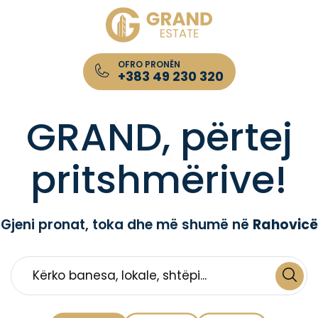
OFRO PRONËN
+383 49 230 320
Kompania për Patundshmëri GRAND Estate
GRAND, përtej
pritshmërive!
Gjeni pronat, toka dhe më shumë në
Rahovicë