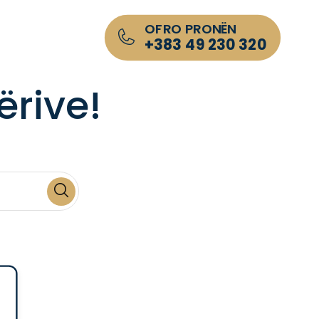
OFRO PRONËN
+383 49 230 320
ërive!