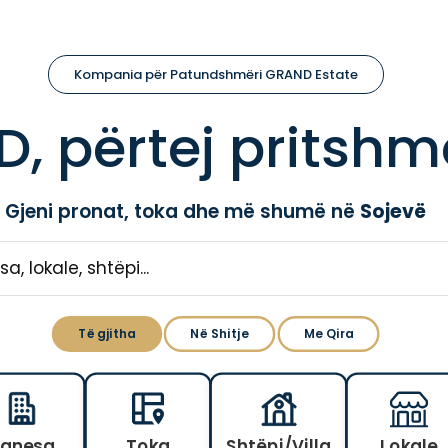
Kompania për Patundshmëri GRAND Estate
, përtej pritshm
Gjeni pronat, toka dhe më shumë në
Sojevë
Të gjitha
Në Shitje
Me Qira
anesa
Toka
Shtëpi/Villa
Lokale